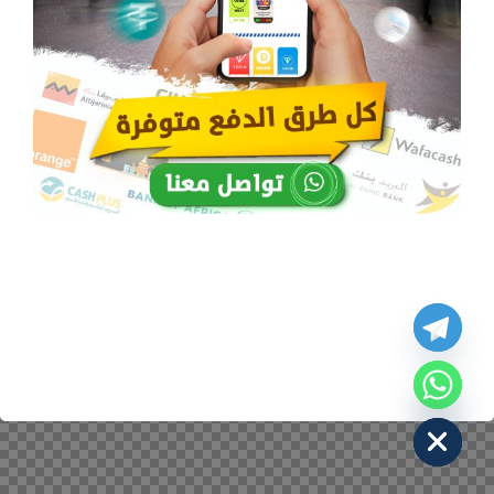
y
t
a
h
c
e
d
i
H